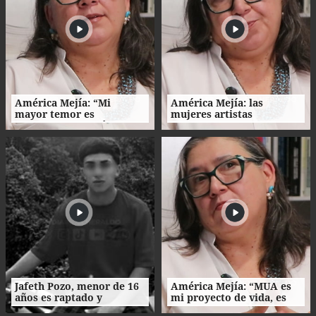
América Mejía: “Mi
América Mejía: las
mayor temor es
mujeres artistas
traicionarme a mí
enfrentan barreras entre
misma"
la creación, el trabajo y el
hogar
Jafeth Pozo, menor de 16
América Mejía: “MUA es
años es raptado y
mi proyecto de vida, es
asesinado tras cita en
parte de mi esencia”