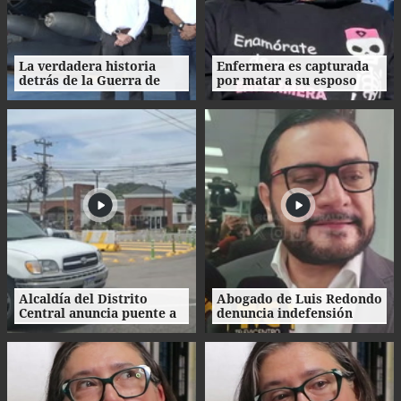
La verdadera historia
Enfermera es capturada
detrás de la Guerra de
por matar a su esposo
1969: el mito de la
tras crimen de su amante
"Guerra del Fútbol"
en Honduras
Alcaldía del Distrito
Abogado de Luis Redondo
Central anuncia puente a
denuncia indefensión
desnivel en Loarque para
ante investigaciones
2027
contra la extinta
Comisión Permanente