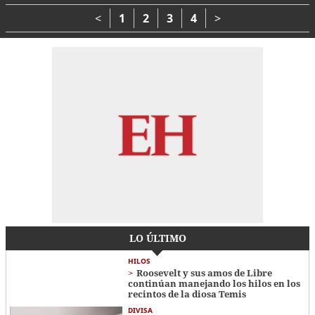
Tegucigalpa
<
1
2
3
4
>
LO ÚLTIMO
HILOS
Roosevelt y sus amos de Libre
continúan manejando los hilos en los
recintos de la diosa Temis
DIVISA