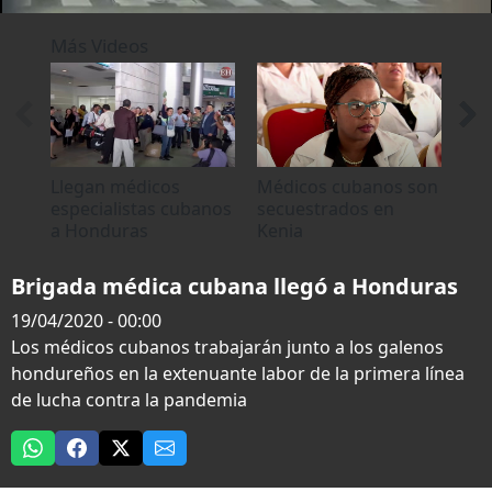
0
of
Más Videos
1
minute,
16
seconds
Llegan médicos
Médicos cubanos son
Vue
especialistas cubanos
secuestrados en
mé
a Honduras
Kenia
rep
par
Brigada médica cubana llegó a Honduras
19/04/2020 - 00:00
Los médicos cubanos trabajarán junto a los galenos
hondureños en la extenuante labor de la primera línea
de lucha contra la pandemia