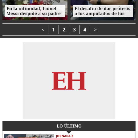
En la intimidad, Lionel
El desafio de dar prótesis
Messi despide a su padre
a los amputados de los
Jorge en Rosario
terremotos en Venezuela
<
1
2
3
4
>
LO ÚLTIMO
JORNADA 2