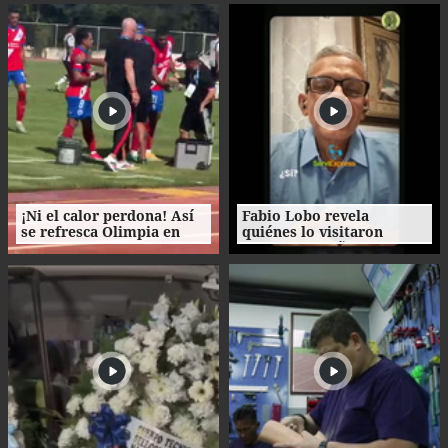
George Welcome
¡Ni el calor perdona! Así
Fabio Lobo revela
se refresca Olimpia en
quiénes lo visitaron
Catacamas
durante sus años de
prisión