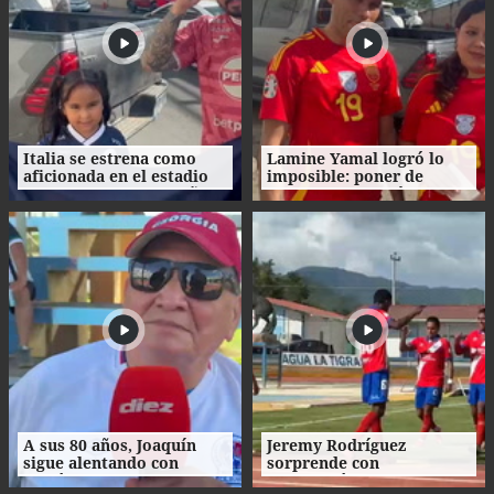
Italia se estrena como
Lamine Yamal logró lo
aficionada en el estadio
imposible: poner de
de la capital hondureña
acuerdo a un culé y una
madridista
A sus 80 años, Joaquín
Jeremy Rodríguez
sigue alentando con
sorprende con
pasión a Olimpia
celebración al estilo de