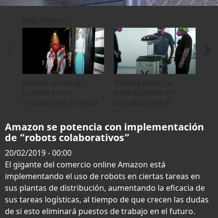
0
seconds
Más Videos
of
0
seconds
Robots sirven la
Robots sellan la
"Am
comida en un
esterilización en
rap
restaurante en India
hospital para el
lim
coronavirus en
Ecuador
Amazon se potencia con implementación
de “robots colaborativos”
20/02/2019 - 00:00
El gigante del comercio online Amazon está
implementando el uso de robots en ciertas tareas en
sus plantas de distribución, aumentando la eficacia de
sus tareas logísticas, al tiempo de que crecen las dudas
de si esto eliminará puestos de trabajo en el futuro.