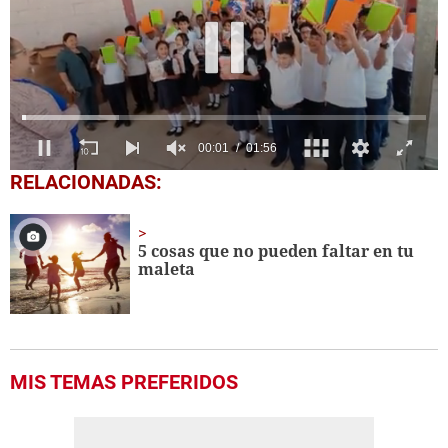
0
RELACIONADAS:
seconds
of
1
minute,
5 cosas que no pueden faltar en tu
56
maleta
seconds
MIS TEMAS PREFERIDOS