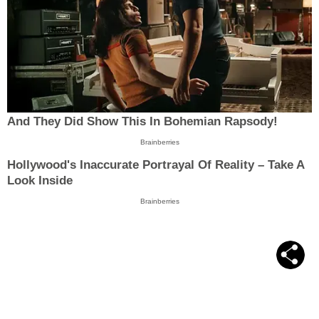
And They Did Show This In Bohemian Rapsody!
Brainberries
Hollywood's Inaccurate Portrayal Of Reality – Take A
Look Inside
Brainberries