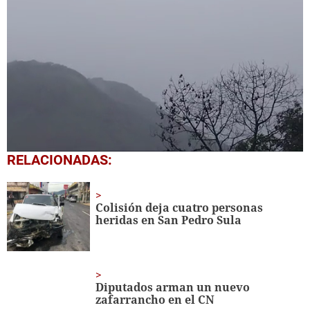
0
RELACIONADAS:
seconds
of
1
minute,
Colisión deja cuatro personas
3
heridas en San Pedro Sula
seconds
Diputados arman un nuevo
zafarrancho en el CN