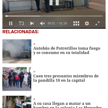
0
RELACIONADAS:
seconds
of
1
minute,
Autobús de Potrerillos toma fuego
19
y se consume en su totalidad
seconds
Caen tres presuntos miembros de
la pandilla 18 en la capital
A su casa llegan a matar a un
hombre en la colonia Las Mercedes