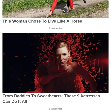
This Woman Chose To Live Like A Horse
Brainberries
From Baddies To Sweethearts: These 9 Actresses
Can Do It All
Brainberries