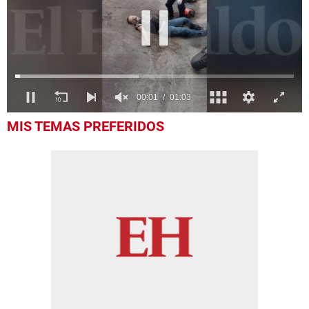
0
MIS TEMAS PREFERIDOS
seconds
of
1
minute,
3
seconds