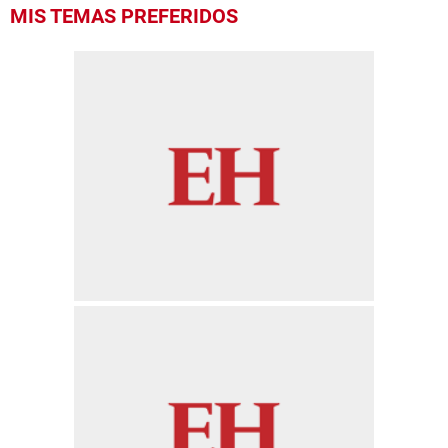
0
MIS TEMAS PREFERIDOS
of
13
seconds