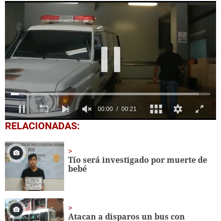
0
RELACIONADAS:
seconds
of
21
seconds
Tío será investigado por muerte de
bebé
Atacan a disparos un bus con