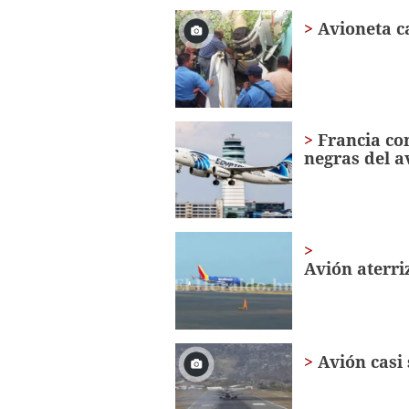
33
seconds
Volume
Avioneta c
0%
Francia con
negras del 
Avión aterri
Avión casi 