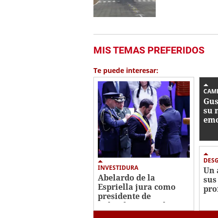
MIS TEMAS PREFERIDOS
Te puede interesar:
CAM
Gus
su 
emo
Cas
DES
INVESTIDURA
Un 
Abelardo de la
sus
Espriella jura como
pro
presidente de
tir
Colombia para el
Tai
periodo 2026-2030