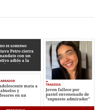
BIO DE GOBIERNO
tavo Petro cierra
mandato con un
tivo adiós a la
a de Nariño
GARRADOR
TRAGEDIA
adolescente mata a
Joven fallece por
 abuelos y
pastel envenenado de
fesores en un
"supuesto admirador"
oteo escolar de
en Sao Paulo, Brasil
landia