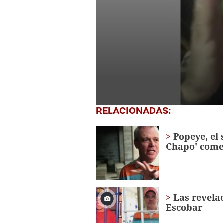
0
RELACIONADAS:
seconds
of
1
Popeye, el 
minute,
Chapo' come
29
seconds
Volume
0%
Las revelac
Escobar