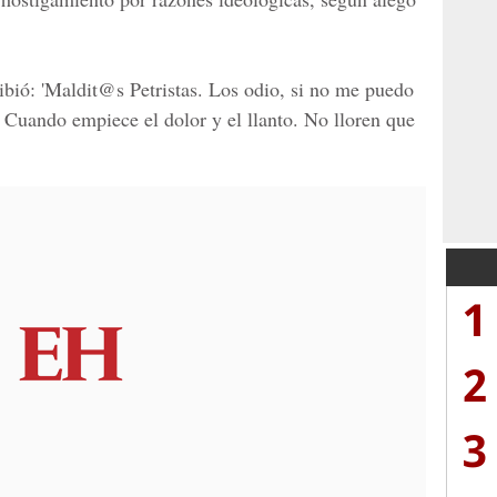
bió: '
Maldit@s Petristas
. Los odio, si no me puedo
. Cuando empiece el dolor y el llanto. No lloren que
1
2
3