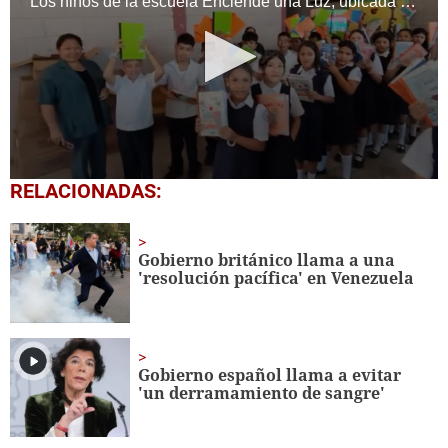
Los niños de la escuela Enciende una Luz, ubicada en la colonia Altos de Santa Rosa, al sur de Tegucigalpa, recibieron cuadernos Quick como parte de la Campaña Maratón del Saber.
0
RELACIONADAS:
seconds
of
1
minute,
Gobierno británico llama a una
56
'resolución pacífica' en Venezuela
seconds
Gobierno español llama a evitar
'un derramamiento de sangre'