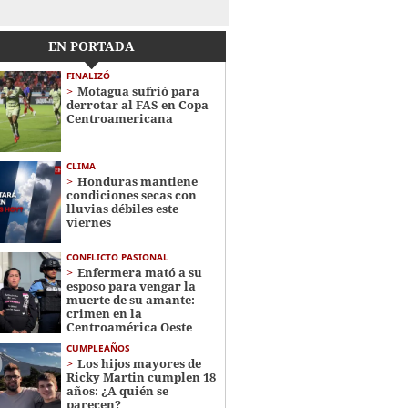
EN PORTADA
FINALIZÓ
Motagua sufrió para
derrotar al FAS en Copa
Centroamericana
CLIMA
Honduras mantiene
condiciones secas con
lluvias débiles este
viernes
CONFLICTO PASIONAL
Enfermera mató a su
esposo para vengar la
muerte de su amante:
crimen en la
Centroamérica Oeste
CUMPLEAÑOS
Los hijos mayores de
Ricky Martin cumplen 18
años: ¿A quién se
parecen?