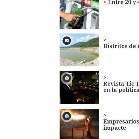
Entre 20 y
seconds
Volume
0%
Distritos de
Revista Tic 
en la política
Empresarios
impacte