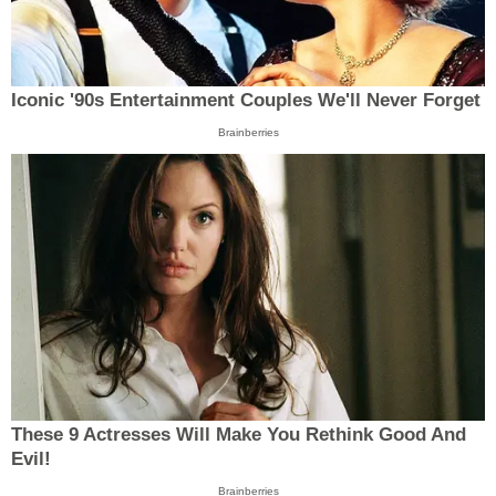
Iconic '90s Entertainment Couples We'll Never Forget
Brainberries
These 9 Actresses Will Make You Rethink Good And
Evil!
Brainberries