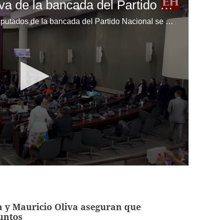
Insurrección legislativa de la bancada del Partido Nacional en el Congreso Nacional
¡Gritos, pancartas y silbatazos! Diputados de la bancada del Partido Nacional se manifestaron este martes previo al inicio de la sesión legislativa en el Congreso Nacional. Video: Lesly Chambasis | EL HERALDO
 y Mauricio Oliva aseguran que
untos