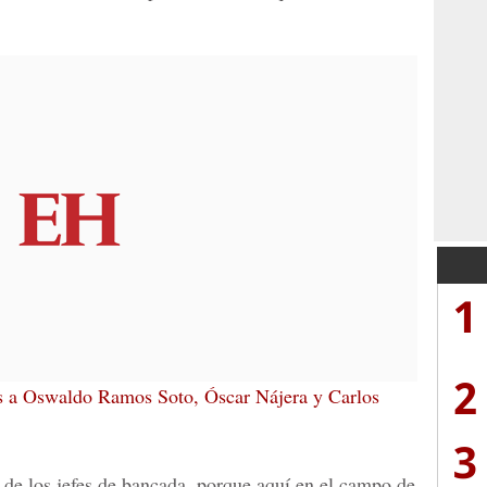
1
2
s a Oswaldo Ramos Soto, Óscar Nájera y Carlos
3
de los jefes de bancada, porque aquí en el campo de