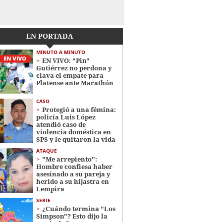
EN PORTADA
MINUTO A MINUTO
EN VIVO: "Pin"
Gutiérrez no perdona y
clava el empate para
Platense ante Marathón
CASO
Protegió a una fémina:
policía Luis López
atendió caso de
violencia doméstica en
SPS y le quitaron la vida
ATAQUE
"Me arrepiento":
Hombre confiesa haber
asesinado a su pareja y
herido a su hijastra en
Lempira
SERIE
¿Cuándo termina "Los
Simpson"? Esto dijo la