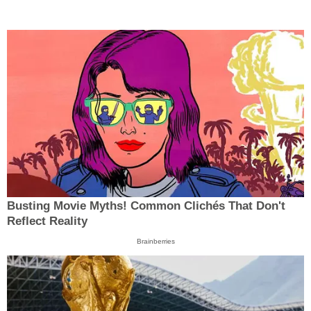
Busting Movie Myths! Common Clichés That Don't
Reflect Reality
Brainberries