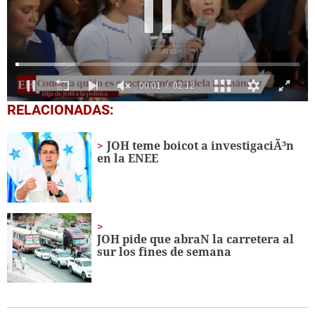
00:04
02:12
0
RELACIONADAS:
of
2
minutes,
JOH teme boicot a investigaciÃ³n
12
en la ENEE
seconds
JOH pide que abraN la carretera al
sur los fines de semana