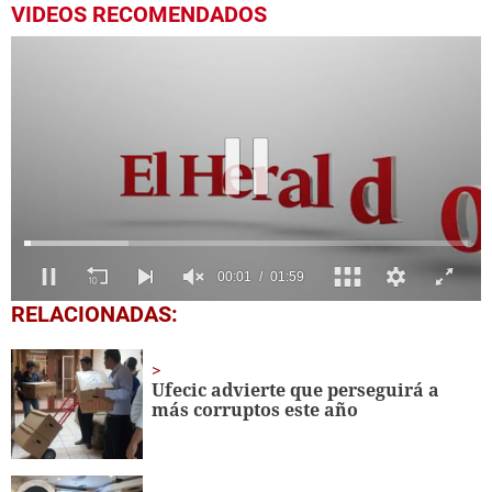
VIDEOS RECOMENDADOS
0
RELACIONADAS:
seconds
of
1
minute,
Ufecic advierte que perseguirá a
59
más corruptos este año
seconds