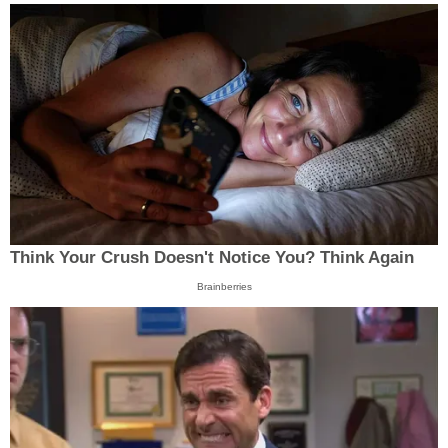
Think Your Crush Doesn't Notice You? Think Again
Brainberries