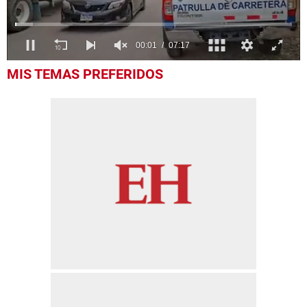
0
MIS TEMAS PREFERIDOS
of
7
minutes,
17
seconds