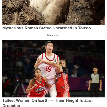
Mysterious Roman Statue Unearthed In Toledo
Brainberries
Tallest Women On Earth — Their Height Is Jaw-
Dropping