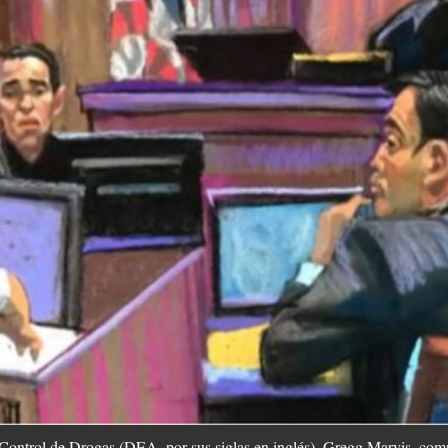
 Control de Drogas​ (DEA, por sus siglas en inglés), Gregg Marvis, comp