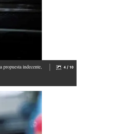
 propuesta indecente,
4 / 10