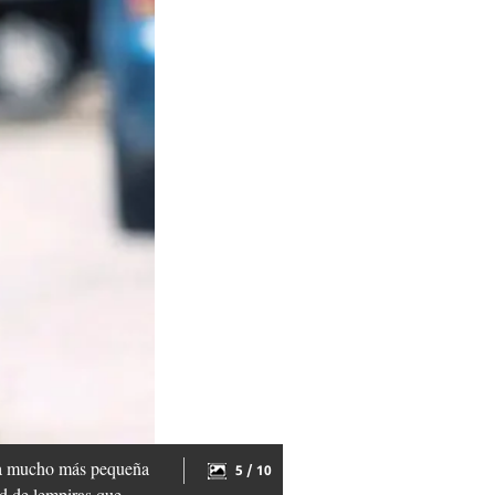
naba mucho más pequeña
5 / 10
ad de lempiras que