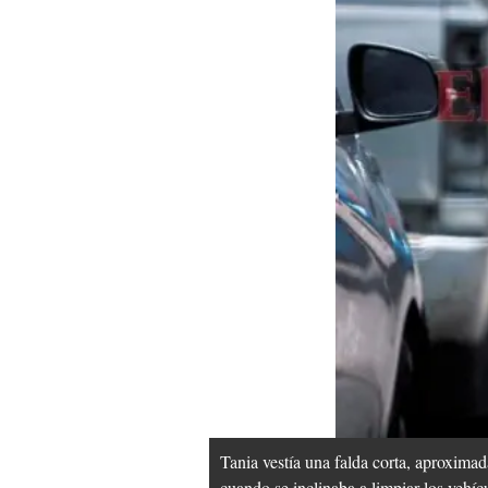
Tania vestía una falda corta, aproxima
cuando se inclinaba a limpiar los vehíc