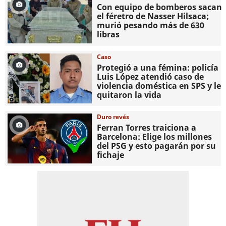
Con equipo de bomberos sacan
el féretro de Nasser Hilsaca;
murió pesando más de 630
libras
Caso
Protegió a una fémina: policía
Luis López atendió caso de
violencia doméstica en SPS y le
quitaron la vida
Duro revés
Ferran Torres traiciona a
Barcelona: Elige los millones
del PSG y esto pagarán por su
fichaje