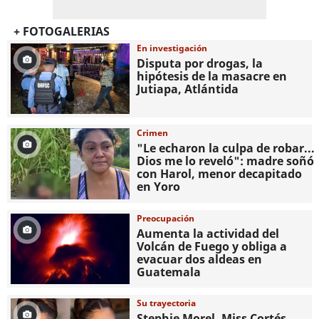
+ FOTOGALERIAS
En investigación
Disputa por drogas, la
hipótesis de la masacre en
Jutiapa, Atlántida
Crimen
"Le echaron la culpa de robar...
Dios me lo reveló": madre soñó
con Harol, menor decapitado
en Yoro
Preocupación
Aumenta la actividad del
Volcán de Fuego y obliga a
evacuar dos aldeas en
Guatemala
Su trayectoria
Stephie Morel, Miss Cortés,