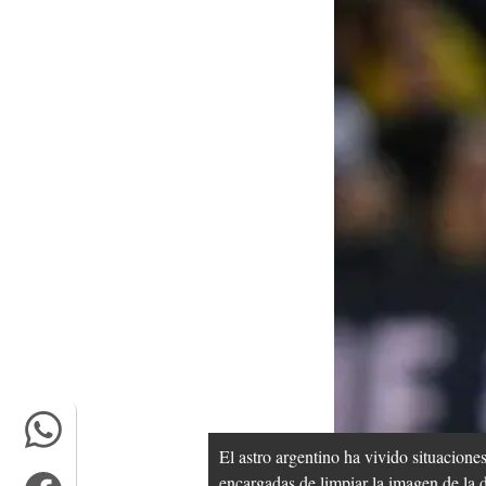
El astro argentino ha vivido situacione
encargadas de limpiar la imagen de la di