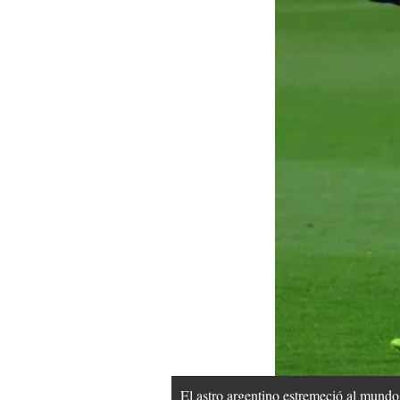
El astro argentino estremeció al mundo