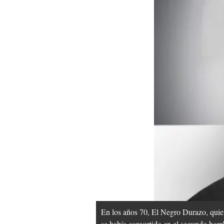
En los años 70, El Negro Durazo, quie
se había convertido en el segundo homb