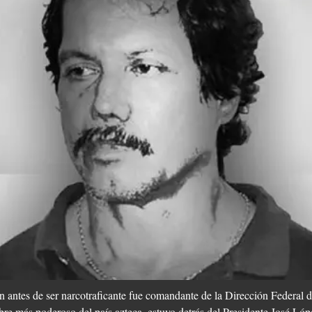
n antes de ser narcotraficante fue comandante de la Dirección Federal
re más poderoso del país azteca, estuvo detrás del Presidente José Lópe