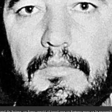
rtel de Juárez, su fama creció al igual que su fortuna pues se le recue