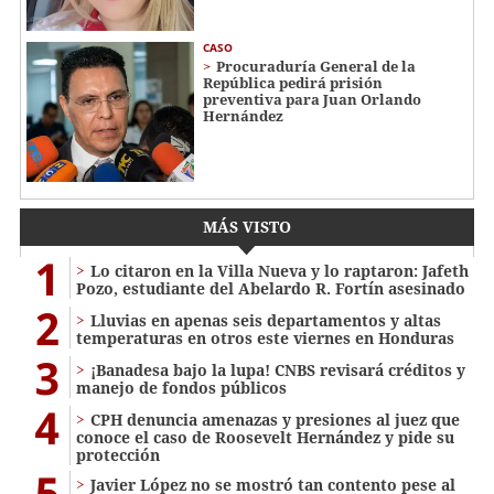
CASO
Procuraduría General de la
República pedirá prisión
preventiva para Juan Orlando
Hernández
MÁS VISTO
1
Lo citaron en la Villa Nueva y lo raptaron: Jafeth
Pozo, estudiante del Abelardo R. Fortín asesinado
2
Lluvias en apenas seis departamentos y altas
temperaturas en otros este viernes en Honduras
3
¡Banadesa bajo la lupa! CNBS revisará créditos y
manejo de fondos públicos
4
CPH denuncia amenazas y presiones al juez que
conoce el caso de Roosevelt Hernández y pide su
protección
5
Javier López no se mostró tan contento pese al