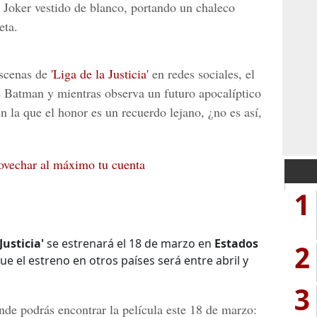
l
Joker
vestido de blanco, portando un chaleco
eta.
escenas de
'Liga de la Justicia'
en redes sociales, el
e
Batman
y mientras observa un futuro apocalíptico
n la que el honor es un recuerdo lejano, ¿no es así,
rovechar al máximo tu cuenta
1
Justicia'
se estrenará el 18 de marzo en
Estados
2
e el estreno en otros países será entre abril y
3
nde podrás encontrar la película este 18 de marzo: