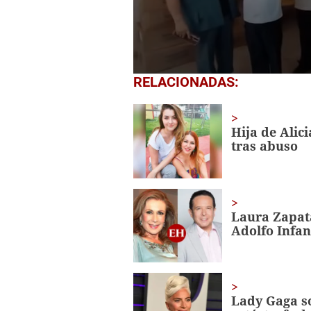
0
RELACIONADAS:
seconds
of
1
minute,
Hija de Alic
56
tras abuso
seconds
Volume
0%
Laura Zapata
Adolfo Infan
Lady Gaga so