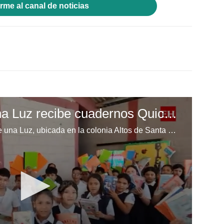
rme al canal de noticias
Escuela Enciende una Luz recibe cuadernos Quick, gracias a la Maratón del Saber
Los niños de la escuela Enciende una Luz, ubicada en la colonia Altos de Santa Rosa, al sur de Tegucigalpa, recibieron cuadernos Quick como parte de la Campaña Maratón del Saber.