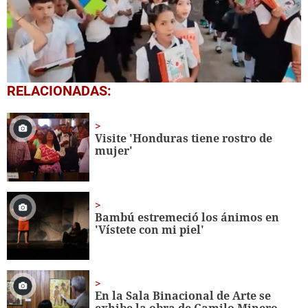
0
RELACIONADAS:
seconds
of
1
minute,
Visite 'Honduras tiene rostro de
56
mujer'
seconds
Bambú estremeció los ánimos en
'Vístete con mi piel'
En la Sala Binacional de Arte se