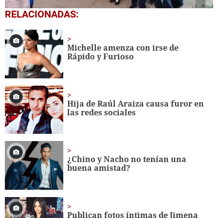
0
RELACIONADAS:
seconds
of
1
minute,
Michelle amenza con irse de
56
Rápido y Furioso
seconds
Hija de Raúl Araiza causa furor en
las redes sociales
¿Chino y Nacho no tenían una
buena amistad?
Publican fotos íntimas de Jimena