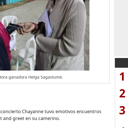
1
ptora ganadora Helga Sagastume.
2
3
l concierto Chayanne tuvo emotivos encuentros
t and greet en su camerino.