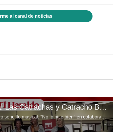
rme al canal de noticias
¡Entrevista Exclusiva! Las Catrachas y Catracho Boyz lanzan su tema "No lo hice bien"
Las Catrachas presentan su nuevo sencillo musical: "No lo hice bien" en colaboración con Catracho Boyz