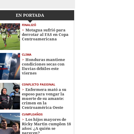
EN PORTADA
FINALIZÓ
Motagua sufrió para
derrotar al FAS en Copa
Centroamericana
CLIMA
Honduras mantiene
condiciones secas con
lluvias débiles este
viernes
CONFLICTO PASIONAL
Enfermera mató a su
esposo para vengar la
muerte de su amante:
crimen en la
Centroamérica Oeste
CUMPLEAÑOS
Los hijos mayores de
Ricky Martin cumplen 18
años: ¿A quién se
parecen?