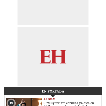
EN PORTADA
¡LOCURA!
“Muy feliz": Vozinha ya está en