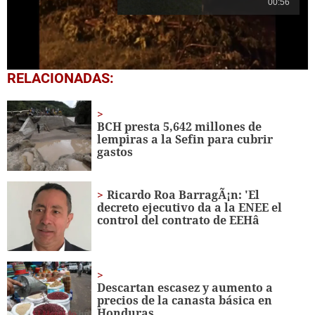
00:56
0
RELACIONADAS:
seconds
of
19
seconds
BCH presta 5,642 millones de
lempiras a la Sefin para cubrir
gastos
Ricardo Roa BarragÃ¡n: 'El
decreto ejecutivo da a la ENEE el
control del contrato de EEHâ
Descartan escasez y aumento a
precios de la canasta básica en
Honduras