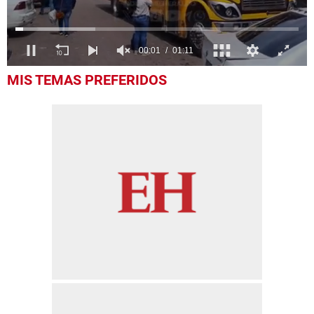
0
MIS TEMAS PREFERIDOS
seconds
of
1
minute,
11
seconds