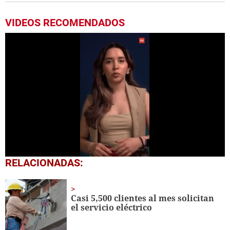
VIDEOS RECOMENDADOS
0
RELACIONADAS:
seconds
of
1
minute,
Casi 5,500 clientes al mes solicitan
9
el servicio eléctrico
seconds