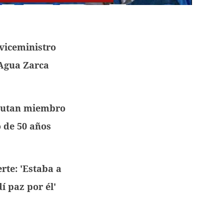
viceministro
 Agua Zarca
utan miembro
 de 50 años
te: 'Estaba a
í paz por él'