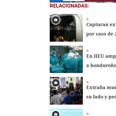
0
RELACIONADAS:
seconds
of
2
minutes,
Capturan ex
8
seconds
Volume
por caso de
0%
En HEU amp
a hondureño
Extraña muer
su lado y ped