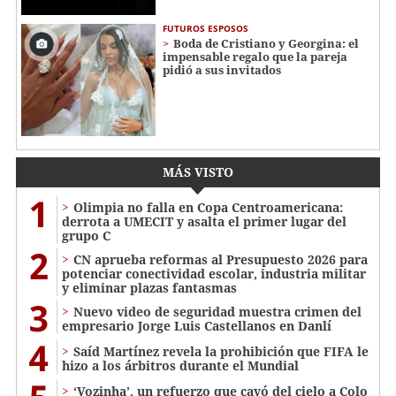
FUTUROS ESPOSOS
Boda de Cristiano y Georgina: el
impensable regalo que la pareja
pidió a sus invitados
MÁS VISTO
1
Olimpia no falla en Copa Centroamericana:
derrota a UMECIT y asalta el primer lugar del
grupo C
2
CN aprueba reformas al Presupuesto 2026 para
potenciar conectividad escolar, industria militar
y eliminar plazas fantasmas
3
Nuevo video de seguridad muestra crimen del
empresario Jorge Luis Castellanos en Danlí
4
Saíd Martínez revela la prohibición que FIFA le
hizo a los árbitros durante el Mundial
‘Vozinha’, un refuerzo que cayó del cielo a Colo