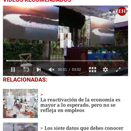
0
RELACIONADAS:
seconds
of
3
minutes,
La reactivación de la economía es
2
mayor a lo esperado, pero no se
seconds
refleja en empleos
Los siete datos que debes conocer