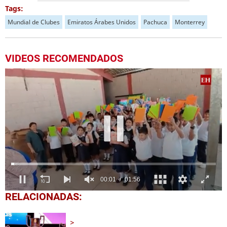
Tags:
Mundial de Clubes
Emiratos Árabes Unidos
Pachuca
Monterrey
VIDEOS RECOMENDADOS
0
RELACIONADAS:
seconds
of
1
minute,