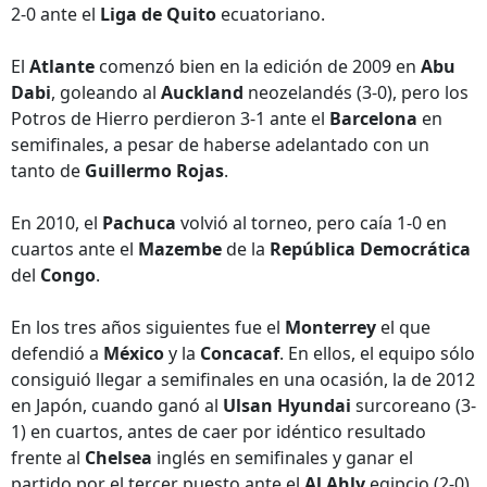
2-0 ante el
Liga de Quito
ecuatoriano.
El
Atlante
comenzó bien en la edición de 2009 en
Abu
Dabi
, goleando al
Auckland
neozelandés (3-0), pero los
Potros de Hierro perdieron 3-1 ante el
Barcelona
en
semifinales, a pesar de haberse adelantado con un
tanto de
Guillermo Rojas
.
En 2010, el
Pachuca
volvió al torneo, pero caía 1-0 en
cuartos ante el
Mazembe
de la
República Democrática
del
Congo
.
En los tres años siguientes fue el
Monterrey
el que
defendió a
México
y la
Concacaf
. En ellos, el equipo sólo
consiguió llegar a semifinales en una ocasión, la de 2012
en Japón, cuando ganó al
Ulsan Hyundai
surcoreano (3-
1) en cuartos, antes de caer por idéntico resultado
frente al
Chelsea
inglés en semifinales y ganar el
partido por el tercer puesto ante el
Al Ahly
egipcio (2-0).