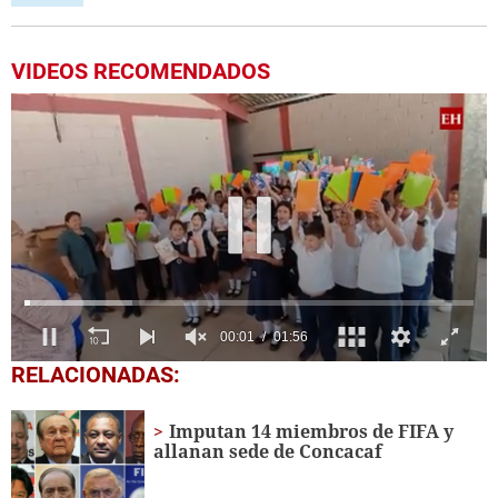
VIDEOS RECOMENDADOS
0
RELACIONADAS:
seconds
of
1
Imputan 14 miembros de FIFA y
minute,
allanan sede de Concacaf
56
seconds