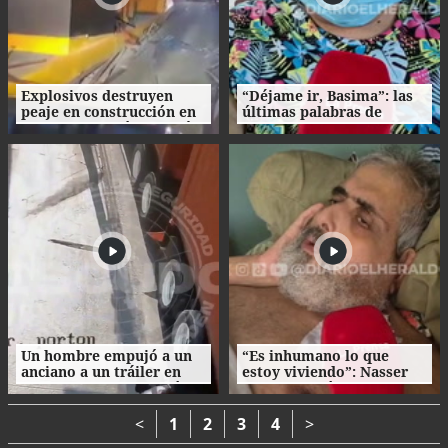
Explosivos destruyen
“Déjame ir, Basima”: las
peaje en construcción en
últimas palabras de
Colombia un día después
Nasser Hilsaca antes de
de la investidura de De la
morir
Espriella
Un hombre empujó a un
“Es inhumano lo que
anciano a un tráiler en
estoy viviendo”: Nasser
movimiento y le causó la
Hilsaca pidió auxilio
muerte
desde el hospital
Atlántida
<
1
2
3
4
>