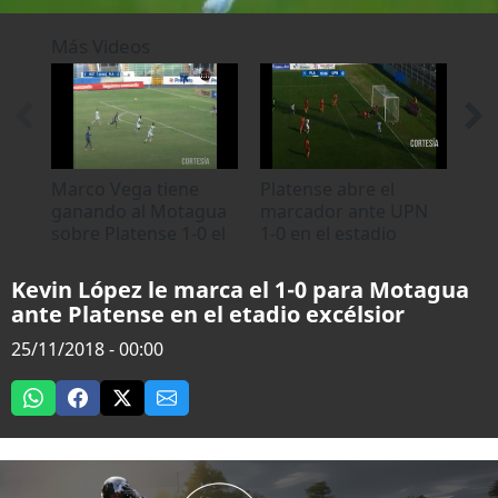
0
of
Más Videos
25
seconds
Marco Vega tiene
Platense abre el
Pla
ganando al Motagua
marcador ante UPN
ma
sobre Platense 1-0 el
1-0 en el estadio
Mot
marcador
Excélsior
est
Kevin López le marca el 1-0 para Motagua
ante Platense en el etadio excélsior
25/11/2018 - 00:00