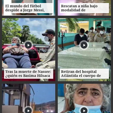
El mundo del fútbol
Rescatan a niña bajo
despide a Jorge Messi,
modalidad de
padre del astro argentino
matrimonio servil en
Ecuador
Tras la muerte de Nasser:
Retiran del hospital
¿quién es Basima Hilsaca
Atlántida el cuerpo de
y cuál es su historia?
Nasser Hilsaca