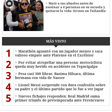
Mató a sus abuelos antes de
asesinar a 6 personas en su escuela y
quitarse la vida: tiroteo en Tailandia
MÁS VISTO
1
Marathón aguantó con un jugador menos y saca
valioso empate ante Platense en el Excélsior
2
Por evitar atropellar una persona: motociclista
queda muy herido en accidente en Tegucigalpa
3
Pesa casi 300 libras: Basima Hilsaca, última
hermana con vida de Nasser
4
Lionel Messi sorprende con dura confesión sobre
su padre y el último partido que lo fue a ver jugar
5
Nuevos fichajes responden: Real Madrid suma
primer triunfo de pretemporada ante Ferencvaros