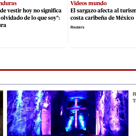
nduras
Videos mundo
de vestir hoy no significa
El sargazo afecta al turis
olvidado de lo que soy":
costa caribeña de México
ura
Reuters
R
T