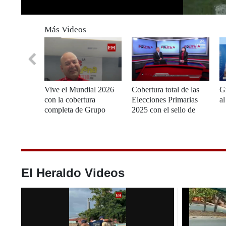
0
seconds
Más Videos
of
0
seconds
Volume
0%
Vive el Mundial 2026
Cobertura total de las
G
con la cobertura
Elecciones Primarias
a
completa de Grupo
2025 con el sello de
OPSA
Grupo OPSA
El Heraldo Videos