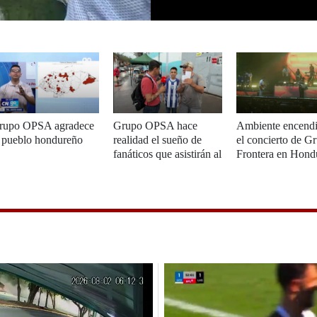
rupo OPSA agradece
Grupo OPSA hace
Ambiente encendi
l pueblo hondureño
realidad el sueño de
el concierto de G
fanáticos que asistirán al
Frontera en Hond
duelo entre la H y
Antigua y Barbuda