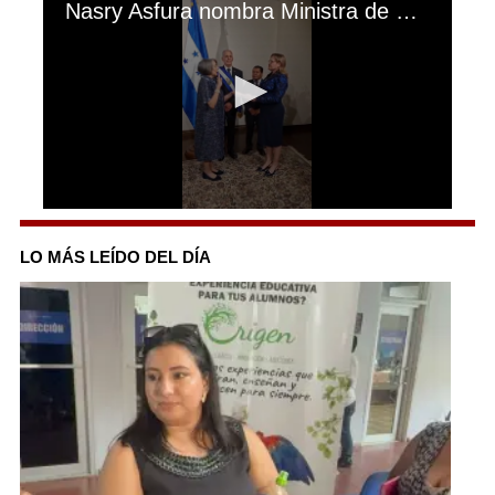
Nasry Asfura nombra Ministra de Gobernación, Canciller y Ministro de Finanzas
0
seconds
of
LO MÁS LEÍDO DEL DÍA
29
seconds