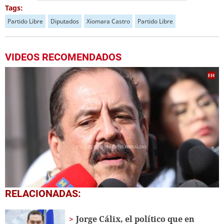
Tags:
Partido Libre
Diputados
Xiomara Castro
Partido Libre
VIDEOS RECOMENDADOS
0
RELACIONADAS:
seconds
of
2
Jorge Cálix, el político que en
minutes,