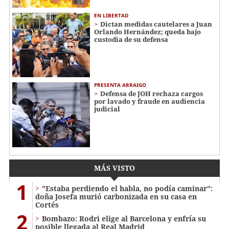
EN LIBERTAD
Dictan medidas cautelares a Juan
Orlando Hernández; queda bajo
custodia de su defensa
PRESENTA ARRAIGO
Defensa de JOH rechaza cargos
por lavado y fraude en audiencia
judicial
MÁS VISTO
1
"Estaba perdiendo el habla, no podía caminar":
doña Josefa murió carbonizada en su casa en
Cortés
2
Bombazo: Rodri elige al Barcelona y enfría su
posible llegada al Real Madrid