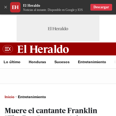
El Heraldo
×
Descargar
Noticias al instante. Disponible en Google y IOS
Lo último
Honduras
Sucesos
Entretenimiento
Inicio
·
Entretenimiento
Muere el cantante Franklin