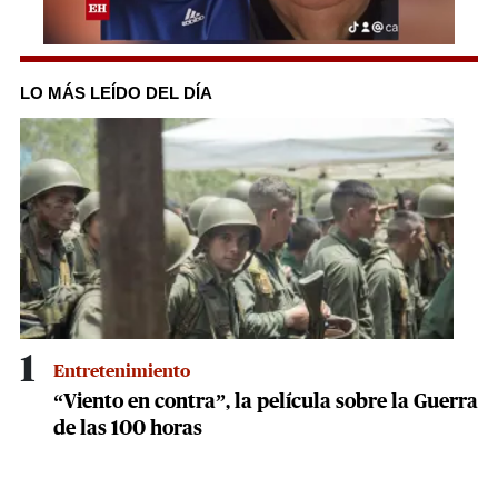
0
seconds
of
LO MÁS LEÍDO DEL DÍA
1
minute,
33
seconds
1
Entretenimiento
“Viento en contra”, la película sobre la Guerra
de las 100 horas