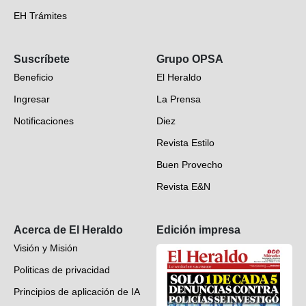
EH Trámites
Opinión
Suscríbete
Grupo OPSA
EH Verifica
Beneficio
El Heraldo
Fotogalerías
Ingresar
La Prensa
Deportes
Notificaciones
Diez
Videos
Revista Estilo
Hondureños en el mundo
Buen Provecho
Revista E&N
Suscripción
Acerca de El Heraldo
Edición impresa
Visión y Misión
Politicas de privacidad
Principios de aplicación de IA