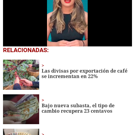
0
RELACIONADAS:
seconds
of
50
seconds
Las divisas por exportación de café
se incrementan en 22%
Bajo nueva subasta, el tipo de
cambio recupera 23 centavos