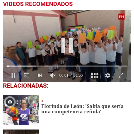
VIDEOS RECOMENDADOS
0
RELACIONADAS:
seconds
of
1
minute,
Florinda de León: 'Sabía que sería
56
una competencia reñida'
seconds