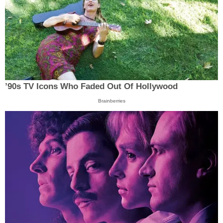
’90s TV Icons Who Faded Out Of Hollywood
Brainberries