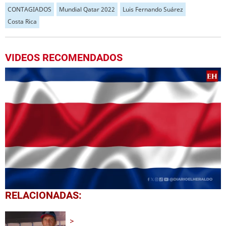
CONTAGIADOS
Mundial Qatar 2022
Luis Fernando Suárez
Costa Rica
VIDEOS RECOMENDADOS
0
RELACIONADAS:
seconds
of
3
minutes,